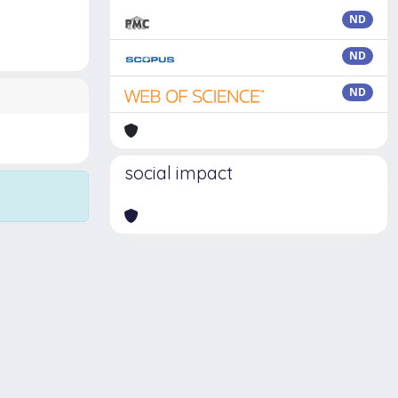
ND
ND
ND
social impact