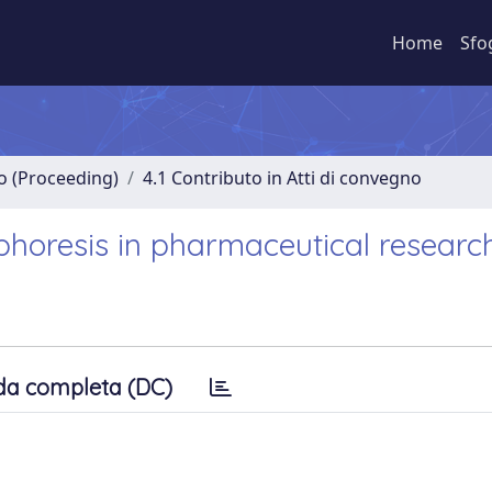
Home
Sfo
no (Proceeding)
4.1 Contributo in Atti di convegno
ophoresis in pharmaceutical researc
da completa (DC)