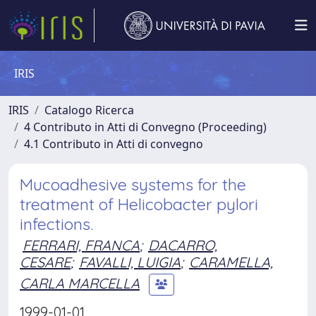
IRIS
IRIS
Catalogo Ricerca
4 Contributo in Atti di Convegno (Proceeding)
4.1 Contributo in Atti di convegno
Mucoadhesive systems for the
treatment of Helicobacter pylori
infections.
FERRARI, FRANCA
;
DACARRO,
CESARE
;
FAVALLI, LUIGIA
;
CARAMELLA,
CARLA MARCELLA
1999-01-01