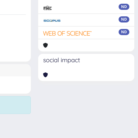
ND
ND
ND
social impact