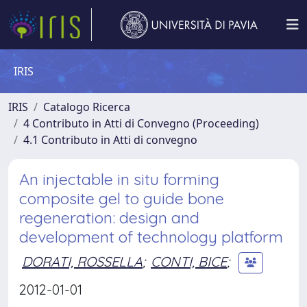
IRIS
IRIS
Catalogo Ricerca
4 Contributo in Atti di Convegno (Proceeding)
4.1 Contributo in Atti di convegno
An injectable in situ forming
composite gel to guide bone
regeneration: design and
development of technology platform
DORATI, ROSSELLA
;
CONTI, BICE
;
2012-01-01