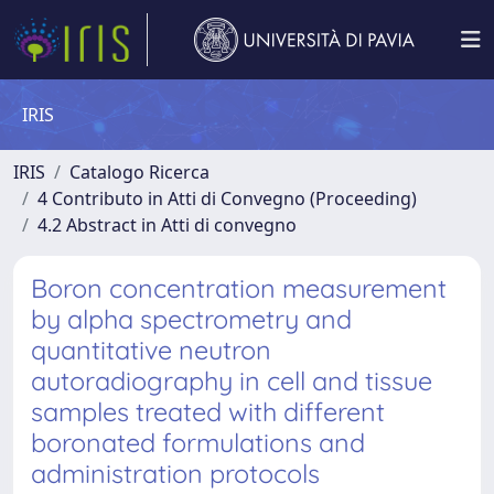
IRIS
IRIS
Catalogo Ricerca
4 Contributo in Atti di Convegno (Proceeding)
4.2 Abstract in Atti di convegno
Boron concentration measurement
by alpha spectrometry and
quantitative neutron
autoradiography in cell and tissue
samples treated with different
boronated formulations and
administration protocols