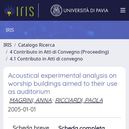
IRIS
IRIS
Catalogo Ricerca
4 Contributo in Atti di Convegno (Proceeding)
4.1 Contributo in Atti di convegno
Acoustical experimental analysis on
worship buildings aimed to their use
as auditorium
MAGRINI, ANNA
;
RICCIARDI, PAOLA
2005-01-01
Scheda breve
Scheda completa