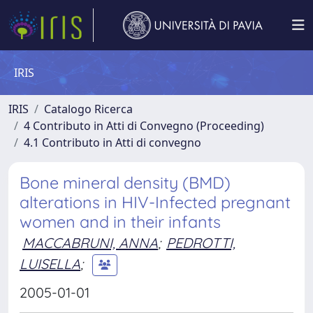
IRIS
IRIS
Catalogo Ricerca
4 Contributo in Atti di Convegno (Proceeding)
4.1 Contributo in Atti di convegno
Bone mineral density (BMD)
alterations in HIV-Infected pregnant
women and in their infants
MACCABRUNI, ANNA
;
PEDROTTI,
LUISELLA
;
2005-01-01