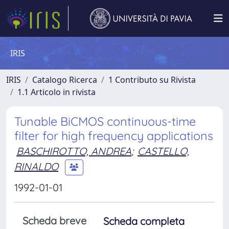
IRIS
IRIS
Catalogo Ricerca
1 Contributo su Rivista
1.1 Articolo in rivista
Tunable BiCMOS continuous-time
filter for high frequency applications
BASCHIROTTO, ANDREA
;
CASTELLO,
RINALDO
1992-01-01
Scheda breve
Scheda completa