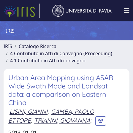
IRIS
IRIS
Catalogo Ricerca
4 Contributo in Atti di Convegno (Proceeding)
4.1 Contributo in Atti di convegno
Urban Area Mapping using ASAR
Wide Swath Mode and Landsat
data: a comparison on Eastern
China
LISINI, GIANNI
;
GAMBA, PAOLO
ETTORE
;
TRIANNI, GIOVANNA
;
2013-01-01