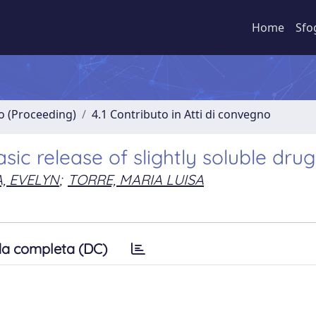
Home
Sfo
no (Proceeding)
4.1 Contributo in Atti di convegno
ic release of slightly soluble drug
, EVELYN
;
TORRE, MARIA LUISA
a completa (DC)