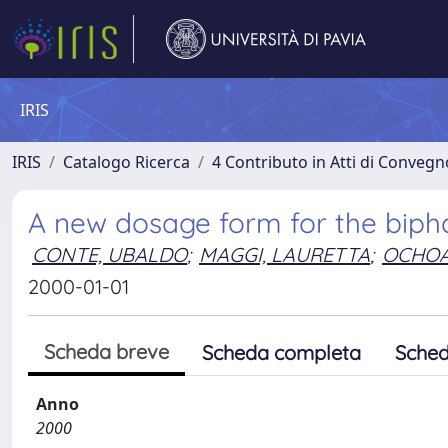
IRIS
IRIS
Catalogo Ricerca
4 Contributo in Atti di Conveg
A new dosage form for the biphas
CONTE, UBALDO
;
MAGGI, LAURETTA
;
OCHOA
2000-01-01
Scheda breve
Scheda completa
Sched
Anno
2000