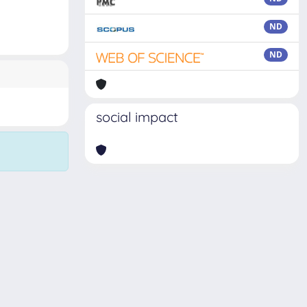
ND
ND
social impact