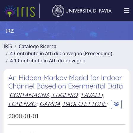
IRIS
IRIS
Catalogo Ricerca
4 Contributo in Atti di Convegno (Proceeding)
4.1 Contributo in Atti di convegno
An Hidden Markov Model for Indoor
Channel Based on Exerimental Data
COSTAMAGNA, EUGENIO
;
FAVALLI,
LORENZO
;
GAMBA, PAOLO ETTORE
;
2000-01-01