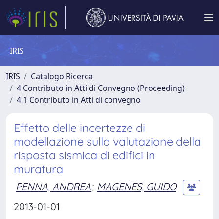
IRIS
IRIS
Catalogo Ricerca
4 Contributo in Atti di Convegno (Proceeding)
4.1 Contributo in Atti di convegno
Effetto delle incertezze di
modellazione sulla valutazione della
risposta sismica di edifici in
muratura
PENNA, ANDREA
;
MAGENES, GUIDO
2013-01-01