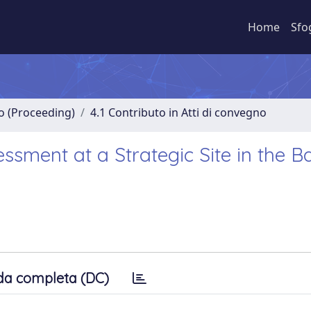
Home
Sfo
no (Proceeding)
4.1 Contributo in Atti di convegno
ssment at a Strategic Site in the B
da completa (DC)