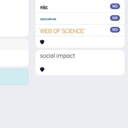
ND
ND
ND
social impact