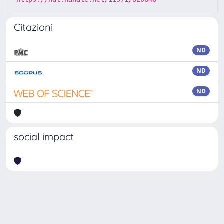
Citazioni
ND
ND
ND
social impact
Powered by
IRIS
-
about IRIS
-