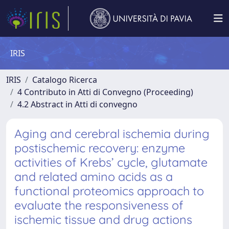
IRIS
IRIS
Catalogo Ricerca
4 Contributo in Atti di Convegno (Proceeding)
4.2 Abstract in Atti di convegno
Aging and cerebral ischemia during
postischemic recovery: enzyme
activities of Krebs’ cycle, glutamate
and related amino acids as a
functional proteomics approach to
evaluate the responsiveness of
ischemic tissue and drug actions