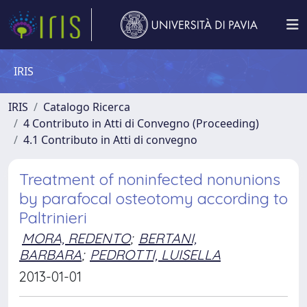
IRIS
IRIS
Catalogo Ricerca
4 Contributo in Atti di Convegno (Proceeding)
4.1 Contributo in Atti di convegno
Treatment of noninfected nonunions
by parafocal osteotomy according to
Paltrinieri
MORA, REDENTO
;
BERTANI,
BARBARA
;
PEDROTTI, LUISELLA
2013-01-01