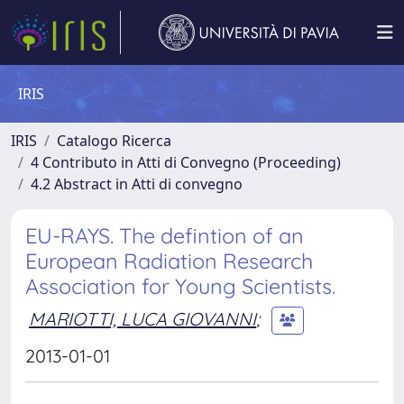
IRIS
IRIS
Catalogo Ricerca
4 Contributo in Atti di Convegno (Proceeding)
4.2 Abstract in Atti di convegno
EU-RAYS. The defintion of an
European Radiation Research
Association for Young Scientists.
MARIOTTI, LUCA GIOVANNI
;
2013-01-01