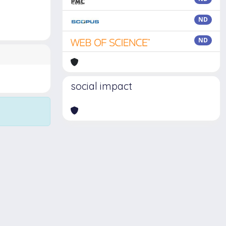
ND
ND
social impact