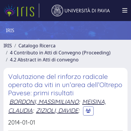
IRIS
IRIS
Catalogo Ricerca
4 Contributo in Atti di Convegno (Proceeding)
4.2 Abstract in Atti di convegno
Valutazione del rinforzo radicale
operato da viti in un’area dell’Oltrepo
Pavese: primi risultati
BORDONI, MASSIMILIANO
;
MEISINA,
CLAUDIA
;
ZIZIOLI, DAVIDE
;
2014-01-01