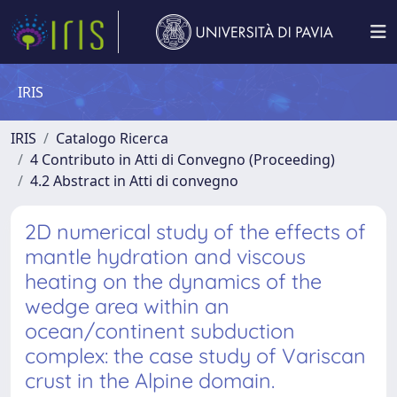
IRIS
IRIS
Catalogo Ricerca
4 Contributo in Atti di Convegno (Proceeding)
4.2 Abstract in Atti di convegno
2D numerical study of the effects of
mantle hydration and viscous
heating on the dynamics of the
wedge area within an
ocean/continent subduction
complex: the case study of Variscan
crust in the Alpine domain.