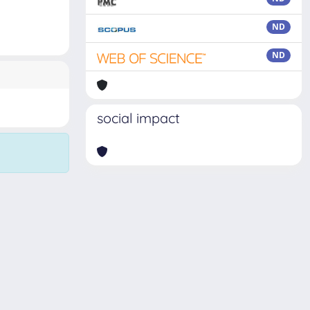
ND
ND
social impact