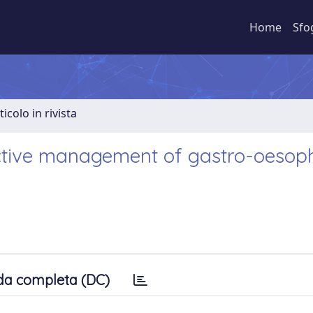
Home
Sfo
ticolo in rivista
ective management of gastro-oesop
da completa (DC)