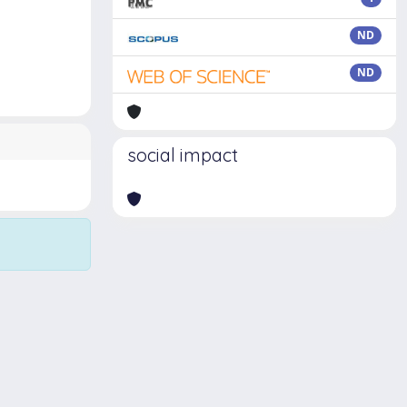
ND
ND
social impact