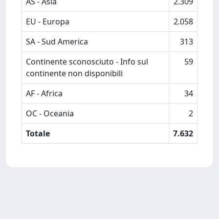
AS - Asia
2.309
EU - Europa
2.058
SA - Sud America
313
Continente sconosciuto - Info sul
59
continente non disponibili
AF - Africa
34
OC - Oceania
2
Totale
7.632
Powered by
IRIS
-
about IRIS
-