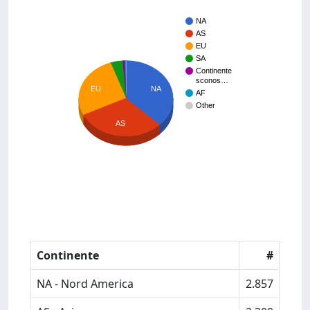
NA
AS
EU
SA
Continente
sconos…
NA
EU
AF
Other
AS
Continente
#
NA - Nord America
2.857