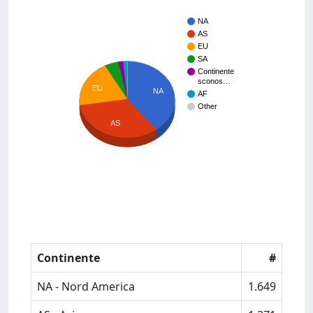
NA
AS
EU
SA
Continente
sconos…
EU
NA
AF
Other
AS
Continente
#
NA - Nord America
1.649