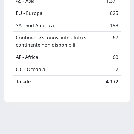
AS - Asia
1.371
EU - Europa
825
SA - Sud America
198
Continente sconosciuto - Info sul
67
continente non disponibili
AF - Africa
60
OC - Oceania
2
Totale
4.172
Powered by
IRIS
-
about IRIS
-