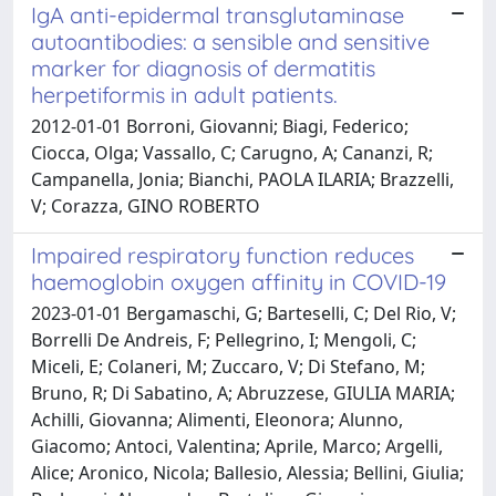
IgA anti-epidermal transglutaminase
autoantibodies: a sensible and sensitive
marker for diagnosis of dermatitis
herpetiformis in adult patients.
2012-01-01 Borroni, Giovanni; Biagi, Federico;
Ciocca, Olga; Vassallo, C; Carugno, A; Cananzi, R;
Campanella, Jonia; Bianchi, PAOLA ILARIA; Brazzelli,
V; Corazza, GINO ROBERTO
Impaired respiratory function reduces
haemoglobin oxygen affinity in COVID-19
2023-01-01 Bergamaschi, G; Barteselli, C; Del Rio, V;
Borrelli De Andreis, F; Pellegrino, I; Mengoli, C;
Miceli, E; Colaneri, M; Zuccaro, V; Di Stefano, M;
Bruno, R; Di Sabatino, A; Abruzzese, GIULIA MARIA;
Achilli, Giovanna; Alimenti, Eleonora; Alunno,
Giacomo; Antoci, Valentina; Aprile, Marco; Argelli,
Alice; Aronico, Nicola; Ballesio, Alessia; Bellini, Giulia;