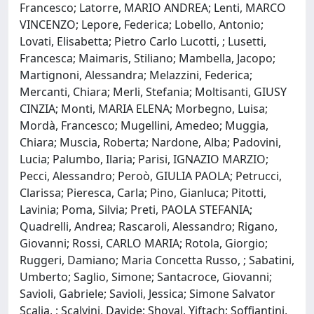
Francesco; Latorre, MARIO ANDREA; Lenti, MARCO
VINCENZO; Lepore, Federica; Lobello, Antonio;
Lovati, Elisabetta; Pietro Carlo Lucotti, ; Lusetti,
Francesca; Maimaris, Stiliano; Mambella, Jacopo;
Martignoni, Alessandra; Melazzini, Federica;
Mercanti, Chiara; Merli, Stefania; Moltisanti, GIUSY
CINZIA; Monti, MARIA ELENA; Morbegno, Luisa;
Mordà, Francesco; Mugellini, Amedeo; Muggia,
Chiara; Muscia, Roberta; Nardone, Alba; Padovini,
Lucia; Palumbo, Ilaria; Parisi, IGNAZIO MARZIO;
Pecci, Alessandro; Peroò, GIULIA PAOLA; Petrucci,
Clarissa; Pieresca, Carla; Pino, Gianluca; Pitotti,
Lavinia; Poma, Silvia; Preti, PAOLA STEFANIA;
Quadrelli, Andrea; Rascaroli, Alessandro; Rigano,
Giovanni; Rossi, CARLO MARIA; Rotola, Giorgio;
Ruggeri, Damiano; Maria Concetta Russo, ; Sabatini,
Umberto; Saglio, Simone; Santacroce, Giovanni;
Savioli, Gabriele; Savioli, Jessica; Simone Salvator
Scalia, ; Scalvini, Davide; Shoval, Yiftach; Soffiantini,