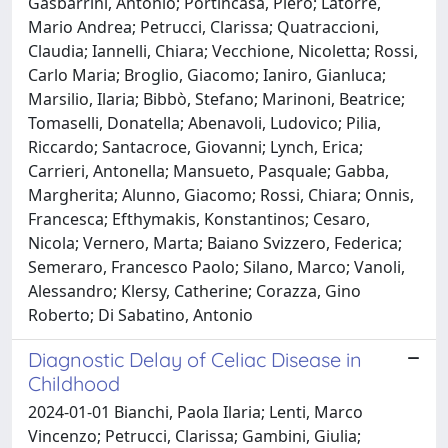
Gasbarrini, Antonio; Portincasa, Piero; Latorre,
Mario Andrea; Petrucci, Clarissa; Quatraccioni,
Claudia; Iannelli, Chiara; Vecchione, Nicoletta; Rossi,
Carlo Maria; Broglio, Giacomo; Ianiro, Gianluca;
Marsilio, Ilaria; Bibbò, Stefano; Marinoni, Beatrice;
Tomaselli, Donatella; Abenavoli, Ludovico; Pilia,
Riccardo; Santacroce, Giovanni; Lynch, Erica;
Carrieri, Antonella; Mansueto, Pasquale; Gabba,
Margherita; Alunno, Giacomo; Rossi, Chiara; Onnis,
Francesca; Efthymakis, Konstantinos; Cesaro,
Nicola; Vernero, Marta; Baiano Svizzero, Federica;
Semeraro, Francesco Paolo; Silano, Marco; Vanoli,
Alessandro; Klersy, Catherine; Corazza, Gino
Roberto; Di Sabatino, Antonio
Diagnostic Delay of Celiac Disease in
Childhood
2024-01-01 Bianchi, Paola Ilaria; Lenti, Marco
Vincenzo; Petrucci, Clarissa; Gambini, Giulia;