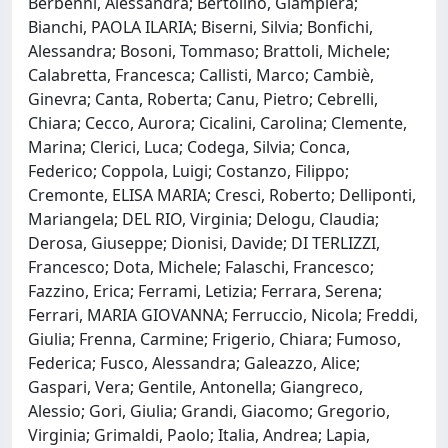
Berbenni, Alessandra; Bertolino, Giampiera;
Bianchi, PAOLA ILARIA; Biserni, Silvia; Bonfichi,
Alessandra; Bosoni, Tommaso; Brattoli, Michele;
Calabretta, Francesca; Callisti, Marco; Cambiè,
Ginevra; Canta, Roberta; Canu, Pietro; Cebrelli,
Chiara; Cecco, Aurora; Cicalini, Carolina; Clemente,
Marina; Clerici, Luca; Codega, Silvia; Conca,
Federico; Coppola, Luigi; Costanzo, Filippo;
Cremonte, ELISA MARIA; Cresci, Roberto; Delliponti,
Mariangela; DEL RIO, Virginia; Delogu, Claudia;
Derosa, Giuseppe; Dionisi, Davide; DI TERLIZZI,
Francesco; Dota, Michele; Falaschi, Francesco;
Fazzino, Erica; Ferrami, Letizia; Ferrara, Serena;
Ferrari, MARIA GIOVANNA; Ferruccio, Nicola; Freddi,
Giulia; Frenna, Carmine; Frigerio, Chiara; Fumoso,
Federica; Fusco, Alessandra; Galeazzo, Alice;
Gaspari, Vera; Gentile, Antonella; Giangreco,
Alessio; Gori, Giulia; Grandi, Giacomo; Gregorio,
Virginia; Grimaldi, Paolo; Italia, Andrea; Lapia,