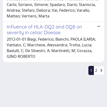
Carlo; Soriano, Simone; Spadaro, Dario; Staniscia,
Andrea; Stefani, Debora; Vai, Federico; Varallo,
Matteo; Vernero, Marta
Influence of HLA-DQ2 and DQ8 on
severity in celiac Disease.
2012-01-01 Biagi, Federico; Bianchi, PAOLA ILARIA;
Vattiato, C; Marchese, Alessandra; Trotta, Lucia;
Badulli, C; De Silvestri, A; Martinetti, M; Corazza,
GINO ROBERTO
1
2
Powered by
IRIS
-
about IRIS
-
Utilizzo dei cookie
Copyright © 2026