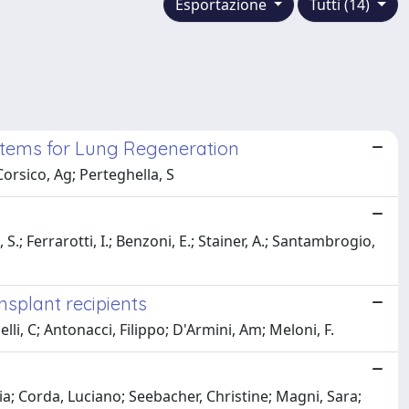
Esportazione
Tutti (14)
ystems for Lung Regeneration
 Corsico, Ag; Perteghella, S
 S.; Ferrarotti, I.; Benzoni, E.; Stainer, A.; Santambrogio,
nsplant recipients
lli, C; Antonacci, Filippo; D'Armini, Am; Meloni, F.
aria; Corda, Luciano; Seebacher, Christine; Magni, Sara;