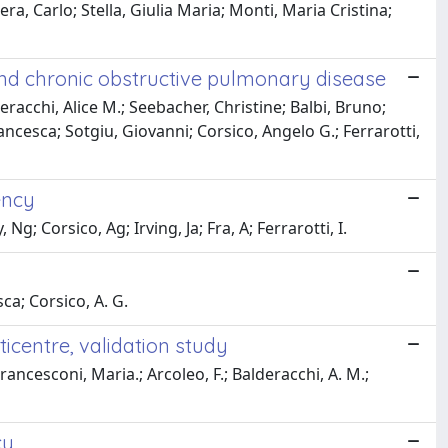
ra, Carlo; Stella, Giulia Maria; Monti, Maria Cristina;
nd chronic obstructive pulmonary disease
racchi, Alice M.; Seebacher, Christine; Balbi, Bruno;
rancesca; Sotgiu, Giovanni; Corsico, Angelo G.; Ferrarotti,
ency
g; Corsico, Ag; Irving, Ja; Fra, A; Ferrarotti, I.
sca; Corsico, A. G.
icentre, validation study
Francesconi, Maria.; Arcoleo, F.; Balderacchi, A. M.;
cy