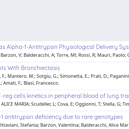
as Alpha-1-Antitrypsin Physiological Delivery S
 P; Barzon, V; Balderacchi, A; Torre, Ml; Rossi, R; Mauri, Paolo;
nts With Bronchiectasis
 F.; Mantero, M.; Sotgiu, G.; Simonetta, E.; Prati, D.; Paganini,
.; Amati, F.; Blasi, Francesco.
g cells kinetics in peripheral blood of lung tra
LICE MARIA; Scudeller, L; Cova, E; Oggionni, T; Stella, G; Tine
a-1 antitrypsin deficiency due to rare genotypes
a; Ottaviani, Stefania; Barzon, Valentina; Balderacchi, Alice M