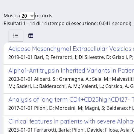
Mostra
records
Risultati 1 - 14 di 14 (tempo di esecuzione: 0.041 secondi).
Adipose Mesenchymal Extracellular Vesicles 
2019-01-01 Bari, E; Ferrarotti, I; Di Silvestre, D; Grisoli,
Alpha1-Antitrypsin Inherited Variants in Patie
2023-01-01 Aliberti, S.; Gramegna, A.; Seia, M.; Malvestiti,
M.; Saderi, L.; Balderacchi, A. M.; Valenti, L.; Corsico, A. G
Analysis of long term CD4+CD25highCD127- T-re
2017-01-01 Piloni, D; Morosini, M; Magni, S; Balderacchi, A
Clinical features in patients with severe Alph
2025-01-01 Ferrarotti, Ilaria; Piloni, Davide; Filosa, Asi