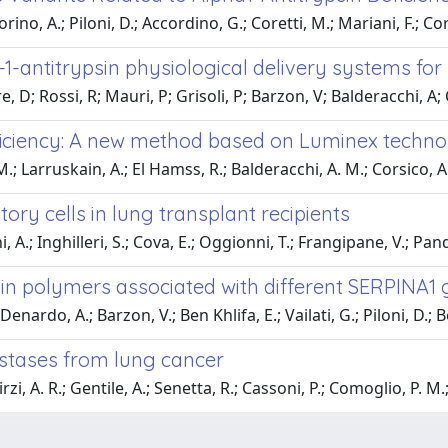
ino, A.; Piloni, D.; Accordino, G.; Coretti, M.; Mariani, F.; Cors
1-antitrypsin physiological delivery systems for
tre, D; Rossi, R; Mauri, P; Grisoli, P; Barzon, V; Balderacchi, A;
eficiency: A new method based on Luminex techn
.; Larruskain, A.; El Hamss, R.; Balderacchi, A. M.; Corsico, A. 
y cells in lung transplant recipients
A.; Inghilleri, S.; Cova, E.; Oggionni, T.; Frangipane, V.; Pandol
psin polymers associated with different SERPINA1
nardo, A.; Barzon, V.; Ben Khlifa, E.; Vailati, G.; Piloni, D.; Beni
stases from lung cancer
i, A. R.; Gentile, A.; Senetta, R.; Cassoni, P.; Comoglio, P. M.;