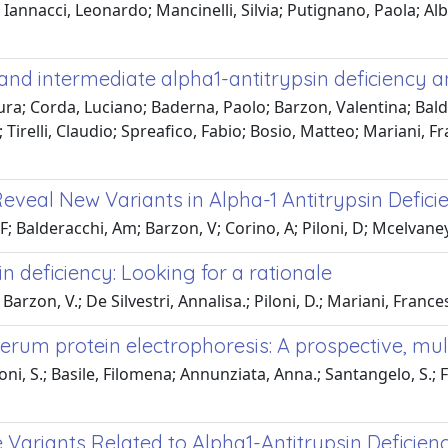
annacci, Leonardo; Mancinelli, Silvia; Putignano, Paola; Albe
d intermediate alpha1-antitrypsin deficiency a
aura; Corda, Luciano; Baderna, Paolo; Barzon, Valentina; Balde
; Tirelli, Claudio; Spreafico, Fabio; Bosio, Matteo; Mariani, F
eveal New Variants in Alpha-1 Antitrypsin Defici
; Balderacchi, Am; Barzon, V; Corino, A; Piloni, D; Mcelvaney, N
in deficiency: Looking for a rationale
 Barzon, V.; De Silvestri, Annalisa.; Piloni, D.; Mariani, France
erum protein electrophoresis: A prospective, mult
lioni, S.; Basile, Filomena; Annunziata, Anna.; Santangelo, S.; 
 Variants Related to Alpha1-Antitrypsin Deficien