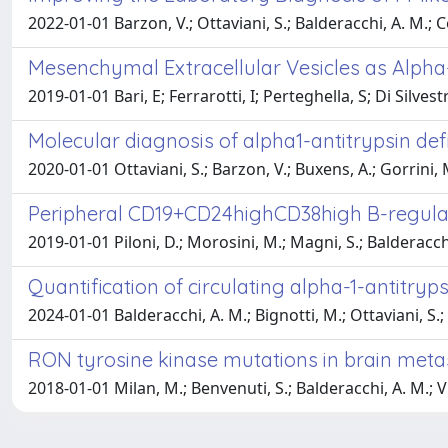
2022-01-01 Barzon, V.; Ottaviani, S.; Balderacchi, A. M.; Cor
Mesenchymal Extracellular Vesicles as Alpha-
2019-01-01 Bari, E; Ferrarotti, I; Perteghella, S; Di Silves
Molecular diagnosis of alpha1-antitrypsin d
2020-01-01 Ottaviani, S.; Barzon, V.; Buxens, A.; Gorrini, M
Peripheral CD19+CD24highCD38high B-regulator
2019-01-01 Piloni, D.; Morosini, M.; Magni, S.; Balderacchi, 
Quantification of circulating alpha-1-antitry
2024-01-01 Balderacchi, A. M.; Bignotti, M.; Ottaviani, S.; De
RON tyrosine kinase mutations in brain meta
2018-01-01 Milan, M.; Benvenuti, S.; Balderacchi, A. M.; Virz