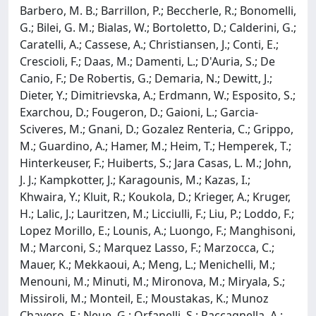
Barbero, M. B.; Barrillon, P.; Beccherle, R.; Bonomelli,
G.; Bilei, G. M.; Bialas, W.; Bortoletto, D.; Calderini, G.;
Caratelli, A.; Cassese, A.; Christiansen, J.; Conti, E.;
Crescioli, F.; Daas, M.; Damenti, L.; D'Auria, S.; De
Canio, F.; De Robertis, G.; Demaria, N.; Dewitt, J.;
Dieter, Y.; Dimitrievska, A.; Erdmann, W.; Esposito, S.;
Exarchou, D.; Fougeron, D.; Gaioni, L.; Garcia-
Sciveres, M.; Gnani, D.; Gozalez Renteria, C.; Grippo,
M.; Guardino, A.; Hamer, M.; Heim, T.; Hemperek, T.;
Hinterkeuser, F.; Huiberts, S.; Jara Casas, L. M.; John,
J. J.; Kampkotter, J.; Karagounis, M.; Kazas, I.;
Khwaira, Y.; Kluit, R.; Koukola, D.; Krieger, A.; Kruger,
H.; Lalic, J.; Lauritzen, M.; Licciulli, F.; Liu, P.; Loddo, F.;
Lopez Morillo, E.; Lounis, A.; Luongo, F.; Manghisoni,
M.; Marconi, S.; Marquez Lasso, F.; Marzocca, C.;
Mauer, K.; Mekkaoui, A.; Meng, L.; Menichelli, M.;
Menouni, M.; Minuti, M.; Mironova, M.; Miryala, S.;
Missiroli, M.; Monteil, E.; Moustakas, K.; Munoz
Chavero, F.; Neue, G.; Orfanelli, S.; Paccagnella, A.;