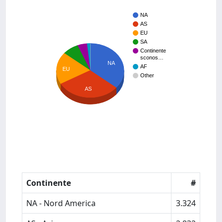
NA
AS
EU
SA
Continente
sconos…
NA
AF
EU
Other
AS
Continente
#
NA - Nord America
3.324