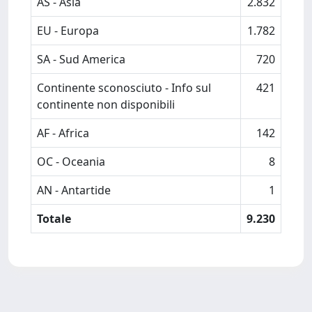
AS - Asia
2.832
EU - Europa
1.782
SA - Sud America
720
Continente sconosciuto - Info sul
421
continente non disponibili
AF - Africa
142
OC - Oceania
8
AN - Antartide
1
Totale
9.230