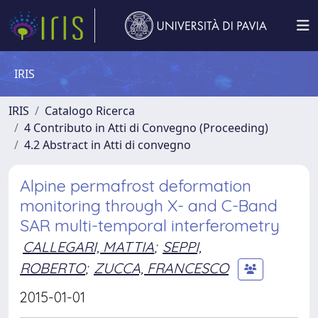
IRIS
IRIS
Catalogo Ricerca
4 Contributo in Atti di Convegno (Proceeding)
4.2 Abstract in Atti di convegno
Alpine permafrost deformation
monitoring through X- and C-Band
SAR multi-temporal interferometry
CALLEGARI, MATTIA
;
SEPPI,
ROBERTO
;
ZUCCA, FRANCESCO
2015-01-01