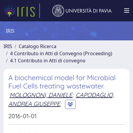
IRIS
IRIS
Catalogo Ricerca
4 Contributo in Atti di Convegno (Proceeding)
4.1 Contributo in Atti di convegno
A biochemical model for Microbial
Fuel Cells treating wastewater.
MOLOGNONI, DANIELE
;
CAPODAGLIO,
ANDREA GIUSEPPE
;
2016-01-01