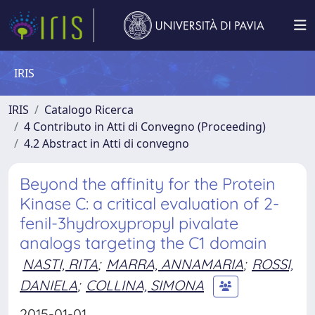
IRIS
IRIS
Catalogo Ricerca
4 Contributo in Atti di Convegno (Proceeding)
4.2 Abstract in Atti di convegno
Beyond the affinity for the Protein
Kinase C: a critical evaluation of 2-
fenil-3hydroxypropyl pivalate
analogs targeting the C1 domain
NASTI, RITA
;
MARRA, ANNAMARIA
;
ROSSI,
DANIELA
;
COLLINA, SIMONA
2015-01-01