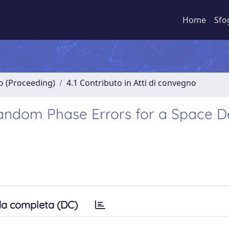
Home
Sfo
no (Proceeding)
4.1 Contributo in Atti di convegno
Random Phase Errors for a Space D
a completa (DC)