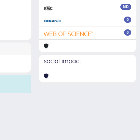
ND
0
0
social impact