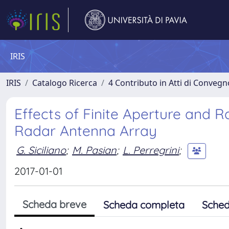
IRIS
IRIS
Catalogo Ricerca
4 Contributo in Atti di Conveg
Effects of Finite Aperture and 
Radar Antenna Array
G. Siciliano
;
M. Pasian
;
L. Perregrini
;
2017-01-01
Scheda breve
Scheda completa
Sched