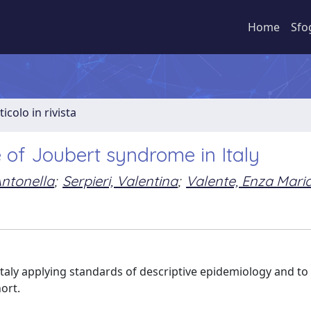
Home
Sfo
ticolo in rivista
 of Joubert syndrome in Italy
Antonella
;
Serpieri, Valentina
;
Valente, Enza Mari
Italy applying standards of descriptive epidemiology and to
ort.