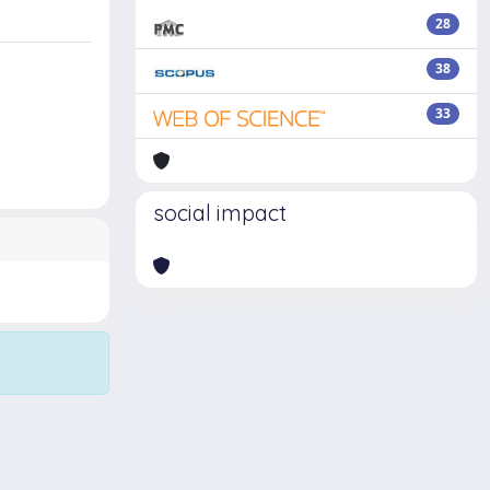
28
38
33
social impact