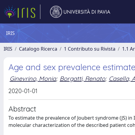
IRIS
IRIS
Catalogo Ricerca
1 Contributo su Rivista
1.1 Ar
Age and sex prevalence estimate
Ginevrino, Monia
;
Borgatti, Renato
;
Casella, 
2020-01-01
Abstract
To estimate the prevalence of Joubert syndrome (JS) in 
molecular characterization of the described patient coh