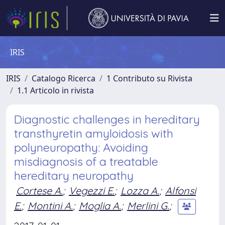
IRIS
IRIS
Catalogo Ricerca
1 Contributo su Rivista
1.1 Articolo in rivista
Diagnostic challenges in hereditary
transthyretin amyloidosis with
polyneuropathy: Avoiding
misdiagnosis of a treatable
hereditary neuropathy
Cortese A.
;
Vegezzi E.
;
Lozza A.
;
Alfonsi
E.
;
Montini A.
;
Moglia A.
;
Merlini G.
;