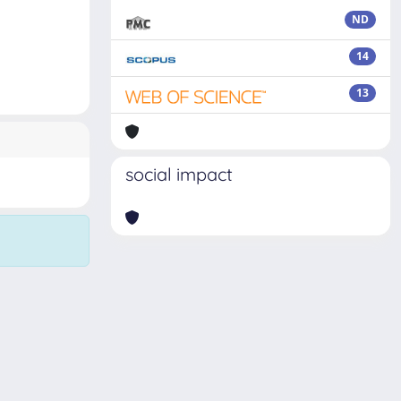
ND
14
13
social impact