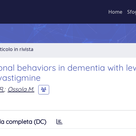
Home
Sfo
ticolo in rivista
onal behaviors in dementia with le
ivastigmine
R.
;
Ossola M.
a completa (DC)