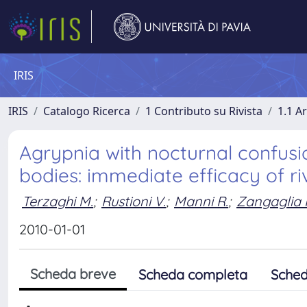
IRIS
IRIS
Catalogo Ricerca
1 Contributo su Rivista
1.1 Ar
Agrypnia with nocturnal confusi
bodies: immediate efficacy of r
Terzaghi M.
;
Rustioni V.
;
Manni R.
;
Zangaglia 
2010-01-01
Scheda breve
Scheda completa
Sched