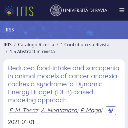
IRIS
IRIS
Catalogo Ricerca
1 Contributo su Rivista
1.5 Abstract in rivista
Reduced food-intake and sarcopenia
in animal models of cancer anorexia-
cachexia syndrome: a Dynamic
Energy Budget (DEB)-based
modeling approach
E. M. Tosca
;
A. Montanaro
;
P. Magni
2021-01-01