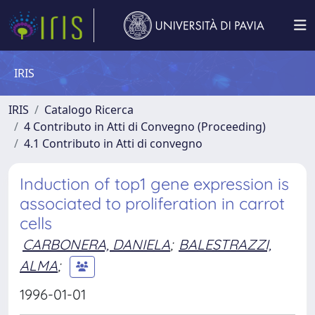
IRIS
IRIS
Catalogo Ricerca
4 Contributo in Atti di Convegno (Proceeding)
4.1 Contributo in Atti di convegno
Induction of top1 gene expression is
associated to proliferation in carrot
cells
CARBONERA, DANIELA
;
BALESTRAZZI,
ALMA
;
1996-01-01