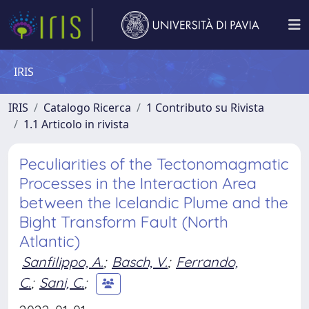
IRIS
IRIS
Catalogo Ricerca
1 Contributo su Rivista
1.1 Articolo in rivista
Peculiarities of the Tectonomagmatic
Processes in the Interaction Area
between the Icelandic Plume and the
Bight Transform Fault (North
Atlantic)
Sanfilippo, A.
;
Basch, V.
;
Ferrando,
C.
;
Sani, C.
;