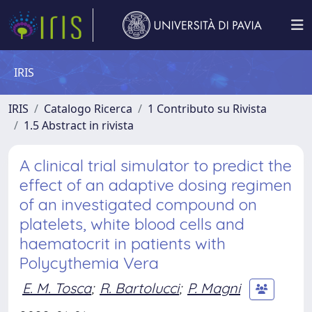
IRIS
IRIS
Catalogo Ricerca
1 Contributo su Rivista
1.5 Abstract in rivista
A clinical trial simulator to predict the
effect of an adaptive dosing regimen
of an investigated compound on
platelets, white blood cells and
haematocrit in patients with
Polycythemia Vera
E. M. Tosca
;
R. Bartolucci
;
P. Magni