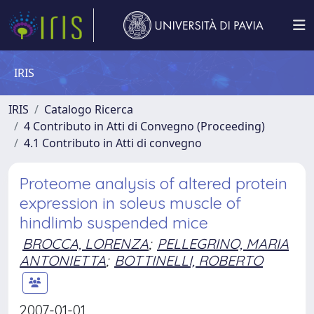
IRIS
IRIS
Catalogo Ricerca
4 Contributo in Atti di Convegno (Proceeding)
4.1 Contributo in Atti di convegno
Proteome analysis of altered protein
expression in soleus muscle of
hindlimb suspended mice
BROCCA, LORENZA
;
PELLEGRINO, MARIA
ANTONIETTA
;
BOTTINELLI, ROBERTO
2007-01-01