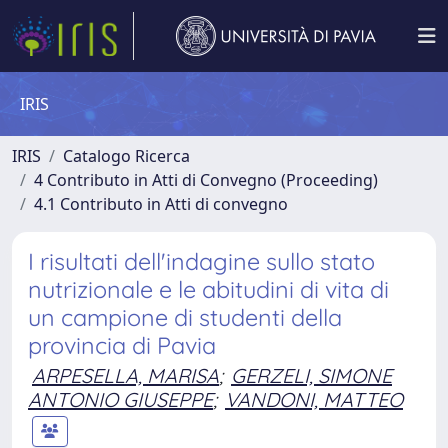
IRIS
IRIS
Catalogo Ricerca
4 Contributo in Atti di Convegno (Proceeding)
4.1 Contributo in Atti di convegno
I risultati dell'indagine sullo stato
nutrizionale e le abitudini di vita di
un campione di studenti della
provincia di Pavia
ARPESELLA, MARISA
;
GERZELI, SIMONE
ANTONIO GIUSEPPE
;
VANDONI, MATTEO