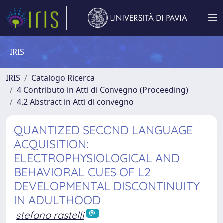
IRIS
IRIS
Catalogo Ricerca
4 Contributo in Atti di Convegno (Proceeding)
4.2 Abstract in Atti di convegno
QUANTIZED SECOND LANGUAGE
ACQUISITION:
ELECTROPHYSIOLOGICAL AND
BEHAVIORAL CUES OF L2
DEVELOPMENTAL DISCONTINUITY
IN ADULTHOOD
stefano rastelli