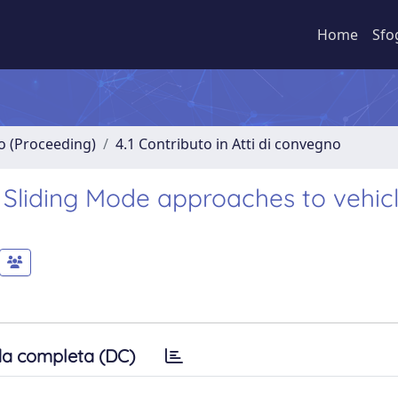
Home
Sfo
no (Proceeding)
4.1 Contributo in Atti di convegno
Sliding Mode approaches to vehic
a completa (DC)