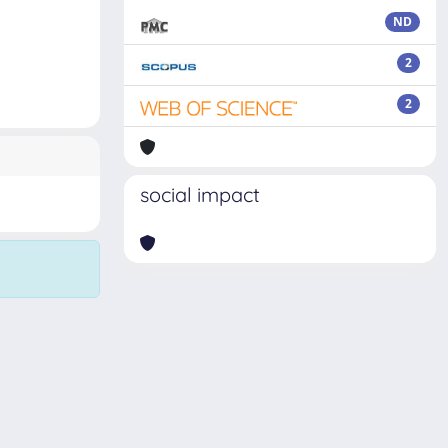
ND
2
2
social impact