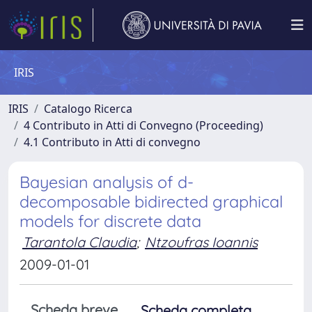
IRIS
IRIS
Catalogo Ricerca
4 Contributo in Atti di Convegno (Proceeding)
4.1 Contributo in Atti di convegno
Bayesian analysis of d-
decomposable bidirected graphical
models for discrete data
Tarantola Claudia
;
Ntzoufras Ioannis
2009-01-01
Scheda breve
Scheda completa