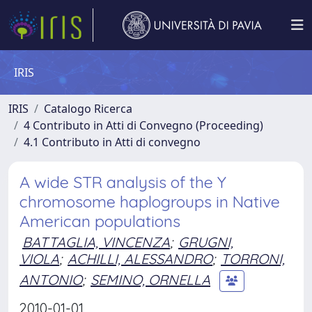
IRIS
IRIS
Catalogo Ricerca
4 Contributo in Atti di Convegno (Proceeding)
4.1 Contributo in Atti di convegno
A wide STR analysis of the Y
chromosome haplogroups in Native
American populations
BATTAGLIA, VINCENZA
;
GRUGNI,
VIOLA
;
ACHILLI, ALESSANDRO
;
TORRONI,
ANTONIO
;
SEMINO, ORNELLA
2010-01-01