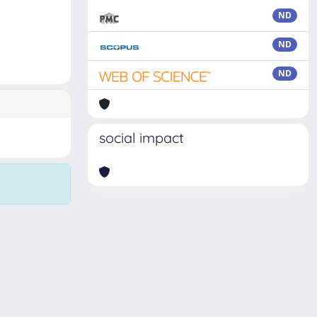
ND
ND
ND
social impact