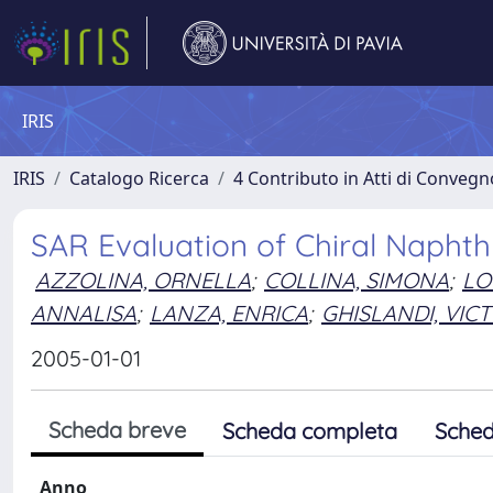
IRIS
IRIS
Catalogo Ricerca
4 Contributo in Atti di Conveg
SAR Evaluation of Chiral Naphthy
AZZOLINA, ORNELLA
;
COLLINA, SIMONA
;
LO
ANNALISA
;
LANZA, ENRICA
;
GHISLANDI, VIC
2005-01-01
Scheda breve
Scheda completa
Sched
Anno