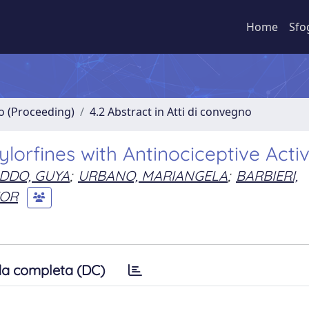
Home
Sfo
no (Proceeding)
4.2 Abstract in Atti di convegno
lorfines with Antinociceptive Activ
DDO, GUYA
;
URBANO, MARIANGELA
;
BARBIERI,
TOR
a completa (DC)