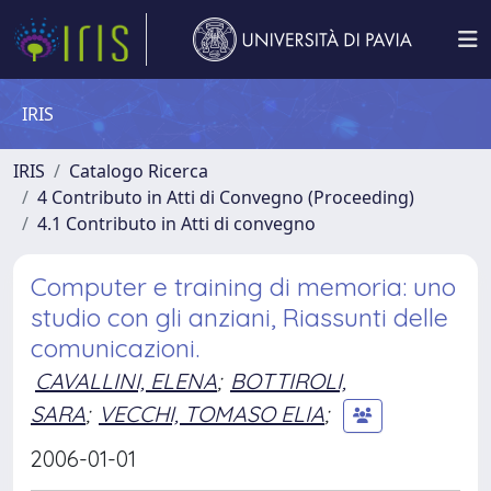
IRIS
IRIS
Catalogo Ricerca
4 Contributo in Atti di Convegno (Proceeding)
4.1 Contributo in Atti di convegno
Computer e training di memoria: uno
studio con gli anziani, Riassunti delle
comunicazioni.
CAVALLINI, ELENA
;
BOTTIROLI,
SARA
;
VECCHI, TOMASO ELIA
;
2006-01-01