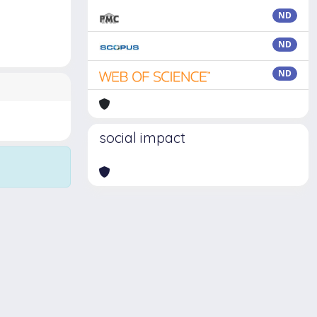
ND
ND
ND
social impact