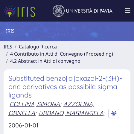
IRIS
IRIS
Catalogo Ricerca
4 Contributo in Atti di Convegno (Proceeding)
4.2 Abstract in Atti di convegno
Substituted benzo[d]oxazol-2-(3H)-
one derivatives as possibile sigma
ligands
COLLINA, SIMONA
;
AZZOLINA,
ORNELLA
;
URBANO, MARIANGELA
;
2006-01-01