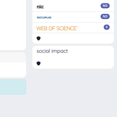
ND
ND
0
social impact