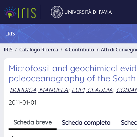
IRIS
IRIS
Catalogo Ricerca
4 Contributo in Atti di Conveg
Microfossil and geochimical evid
paleoceanography of the South 
BORDIGA, MANUELA
;
LUPI, CLAUDIA
;
COBIAN
2011-01-01
Scheda breve
Scheda completa
Sched