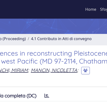
Home
Sfo
no (Proceeding)
4.1 Contributo in Atti di convegno
ences in reconstructing Pleistocen
west Pacific (MD 97-2114, Chatham
CHI, MIRIAM
;
MANCIN, NICOLETTA
;
a completa (DC)