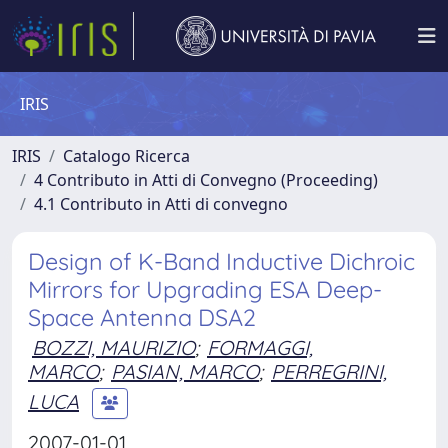
IRIS
IRIS
Catalogo Ricerca
4 Contributo in Atti di Convegno (Proceeding)
4.1 Contributo in Atti di convegno
Design of K-Band Inductive Dichroic
Mirrors for Upgrading ESA Deep-
Space Antenna DSA2
BOZZI, MAURIZIO
;
FORMAGGI,
MARCO
;
PASIAN, MARCO
;
PERREGRINI,
LUCA
2007-01-01